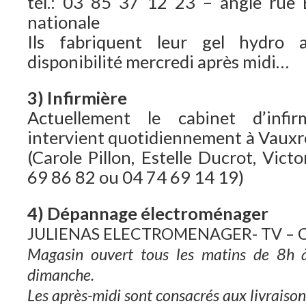
tél.: 03 85 37 12 23 – angle rue 
nationale
Ils fabriquent leur gel hydro a
disponibilité mercredi après midi…
3) Infirmière
Actuellement le cabinet d’infirmi
intervient quotidiennement à Vauxre
(Carole Pillon, Estelle Ducrot, Vict
69 86 82 ou 04 74 69 14 19)
4) Dépannage électroménager
JULIENAS ELECTROMENAGER- TV – 
Magasin ouvert tous les matins de 8h 
dimanche.
Les après-midi sont consacrés aux livraiso