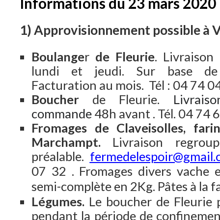
Informations du 23 mars 2020
1) Approvisionnement possible à V
Boulange
r
de Fleurie
. Livraison
lundi et jeudi. Sur base de
Facturation au mois. Tél : 04 74 0
Boucher
de Fleurie.
Livrais
commande
48h avant . Tél. 04 74 
Fromages de Claveisolles, fari
Marchampt.
Livraison regro
préalable.
fermedelespoir@gmail.
07 32 .
Fromages divers vache e
semi-complète en 2Kg. Pâtes à la f
Légumes.
Le boucher de Fleurie 
pendant la période de confinement