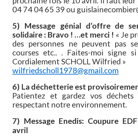
prochaine fois le 10 avril. Il faut l
04 74 04 65 39 ou guislainecombier
5) Message génial d’offre de se
solidaire : Bravo ! …et merci !
« Je p
des personnes ne peuvent pas se
courses etc.. . Faites-moi signe si
Cordialement SCHOLL Wilfried »
wilfriedscholl1978@gmail.com
6) La déchetterie est provisoireme
Patientez et gardez vos déchets
respectant notre environnement.
7) Message Enedis: Coupure EDF
avril