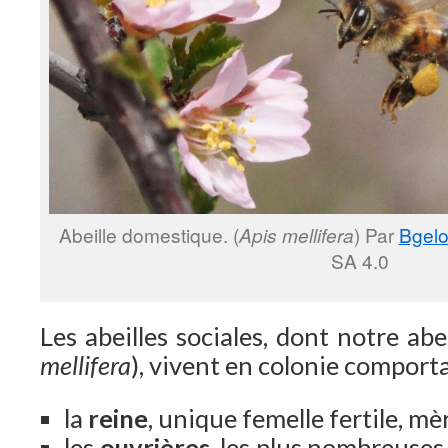
Abeille domestique. (
Apis mellifera
) Par
Bgel
SA 4.0
Les abeilles sociales, dont notre abe
mellifera
), vivent en colonie comporta
la
reine
, unique femelle fertile, mè
les
ouvrières
, les plus nombreuses