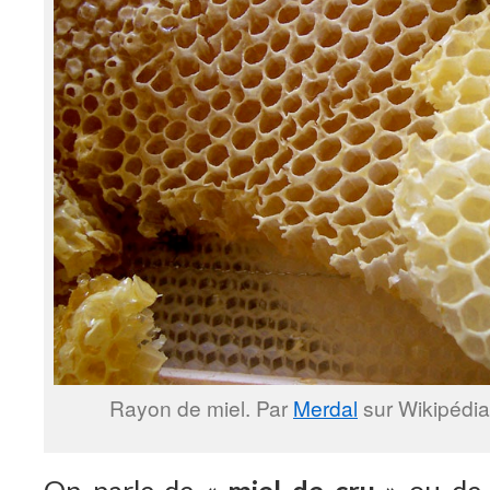
Rayon de miel. Par
Merdal
sur Wikipédia
On parle de «
miel de cru
» ou de