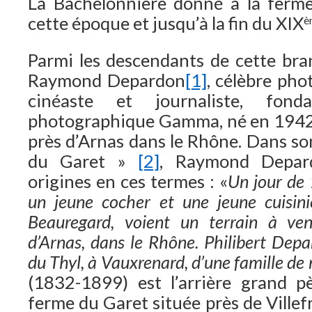
La Bachelonnière donné à la ferme
cette époque et jusqu’à la fin du XIX
è
Parmi les descendants de cette br
Raymond Depardon
[1]
, célèbre pho
cinéaste et journaliste, fond
photographique Gamma, né en 1942 
près d’Arnas dans le Rhône. Dans so
du Garet »
[2]
, Raymond Depar
origines en ces termes : «
Un jour de 
un jeune cocher et une jeune cuisini
Beauregard, voient un terrain à v
d’Arnas, dans le Rhône. Philibert Dep
du Thyl, à Vauxrenard, d’une famille de
(1832-1899) est l’arrière grand 
ferme du Garet située près de Ville